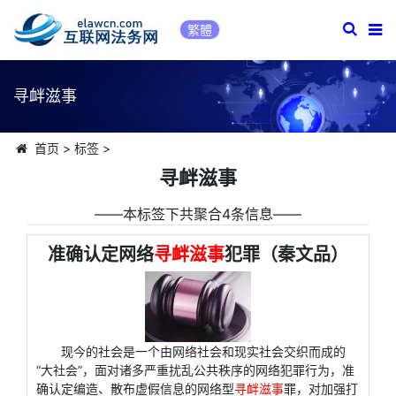
繁體
寻衅滋事
首页
>
标签
>
寻衅滋事
――本标签下共聚合4条信息――
准确认定网络
寻衅滋事
犯罪（秦文品）
现今的社会是一个由网络社会和现实社会交织而成的
“大社会”，面对诸多严重扰乱公共秩序的网络犯罪行为，准
确认定编造、散布虚假信息的网络型
寻衅滋事
罪，对加强打