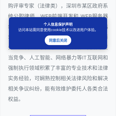
购评审专家（法律类），深圳市某区政府系
统公职律师、WEB前端开发和 WEB服务器
个人信息保护声明
维护工程师、计算机信息网络安全员和网站
访问本站需同意使用cookie技术以改进用户体验。
站长多年，在软件程序、网络游戏、电子商
同意后关闭
务、区块链数字货币、数据合规、网络不正
当竞争、人工智能、网络暴力等IT互联网和
强制执行领域积累了丰富的专业技术和法律
实务经验，可娴熟控制相关法律风险和解决
相关争议纠纷，能有效维护委托人各类合法
权益。