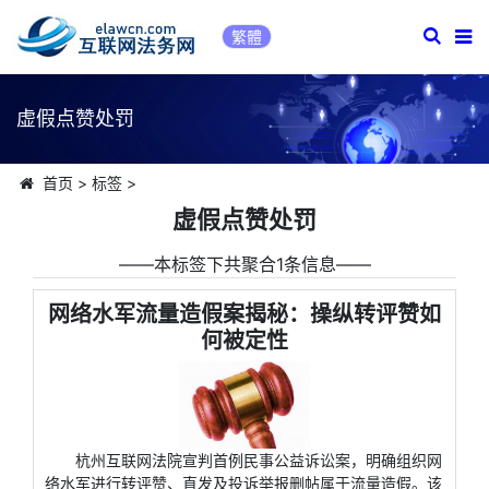
繁體
虚假点赞处罚
首页
>
标签
>
虚假点赞处罚
――本标签下共聚合1条信息――
网络水军流量造假案揭秘：操纵转评赞如
何被定性
杭州互联网法院宣判首例民事公益诉讼案，明确组织网
络水军进行转评赞、直发及投诉举报删帖属于流量造假。该