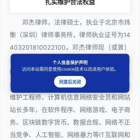
扎实维护合法权益
邓杰律师，法律硕士，执业于北京市炜
衡（深圳）律师事务所，律师执业证号为14
403201810022100。邓杰律师现（或曾）
兼任深圳市人民政府听证员、深圳市政府采
个人信息保护声明
访问本站需同意使用cookie技术以改进用户体验。
购评审专家（法律类），深圳市某区政府系
同意后关闭
统公职律师、WEB前端开发和 WEB服务器
维护工程师、计算机信息网络安全员和网站
站长多年，在软件程序、网络游戏、电子商
务、区块链数字货币、数据合规、网络不正
当竞争、人工智能、网络暴力等IT互联网和