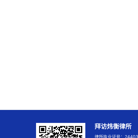
拜访炜衡律所
律所执业证号：244032