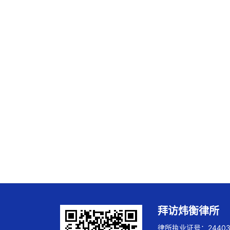
拜访炜衡律所
律所执业证号：244032