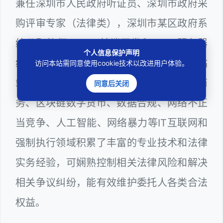
兼任深圳市人民政府听证员、深圳市政府采
购评审专家（法律类），深圳市某区政府系
统公职律师、WEB前端开发和 WEB服务器
个人信息保护声明
维护工程师、计算机信息网络安全员和网站
访问本站需同意使用cookie技术以改进用户体验。
站长多年，在软件程序、网络游戏、电子商
同意后关闭
务、区块链数字货币、数据合规、网络不正
当竞争、人工智能、网络暴力等IT互联网和
强制执行领域积累了丰富的专业技术和法律
实务经验，可娴熟控制相关法律风险和解决
相关争议纠纷，能有效维护委托人各类合法
权益。