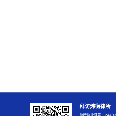
拜访炜衡律所
律所执业证号：244032