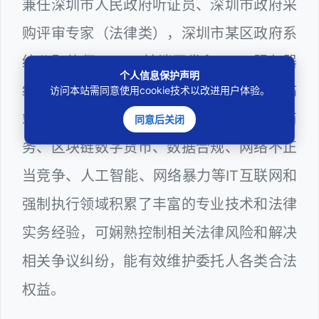
兼任深圳市人民政府听证员、深圳市政府采
购评审专家（法律类），深圳市某区政府系
统公职律师、WEB前端开发和 WEB服务器
个人信息保护声明
维护工程师、计算机信息网络安全员和网站
访问本站需同意使用cookie技术以改进用户体验。
站长多年，在软件程序、网络游戏、电子商
同意后关闭
务、区块链数字货币、数据合规、网络不正
当竞争、人工智能、网络暴力等IT互联网和
强制执行领域积累了丰富的专业技术和法律
实务经验，可娴熟控制相关法律风险和解决
相关争议纠纷，能有效维护委托人各类合法
权益。