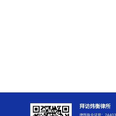
拜访炜衡律所
律所执业证号：244032