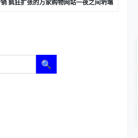
销 疯狂扩张的万家购物网站一夜之间坍塌
🔍