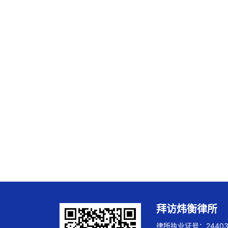
拜访炜衡律所
律所执业证号：244032