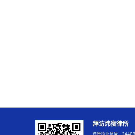
拜访炜衡律所
律所执业证号：244032