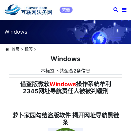
繁體
Windows
首页
>
标签
>
Windows
――本标签下共聚合2条信息――
借盗版微软
Windows
操作系统牟利
2345网址导航责任人被被判缓刑
萝卜家园勾结盗版软件 揭开网址导航黑链
条