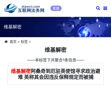
繁體
维基解密
首页
>
标签
>
维基解密
――本标签下共聚合1条信息――
维基解密
阿桑奇到厄驻英使馆寻求政治避
难 英称其会因违反保释规定而被捕