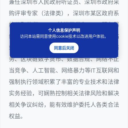
兼任深圳市人民政府听证员、深圳市政府采
购评审专家（法律类），深圳市某区政府系
统公职律师、WEB前端开发和 WEB服务器
个人信息保护声明
维护工程师、计算机信息网络安全员和网站
访问本站需同意使用cookie技术以改进用户体验。
站长多年，在软件程序、网络游戏、电子商
同意后关闭
务、区块链数字货币、数据合规、网络不正
当竞争、人工智能、网络暴力等IT互联网和
强制执行领域积累了丰富的专业技术和法律
实务经验，可娴熟控制相关法律风险和解决
相关争议纠纷，能有效维护委托人各类合法
权益。