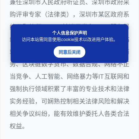
兼任深圳市人民政府听证员、深圳市政府采
购评审专家（法律类），深圳市某区政府系
统公职律师、WEB前端开发和 WEB服务器
个人信息保护声明
维护工程师、计算机信息网络安全员和网站
访问本站需同意使用cookie技术以改进用户体验。
站长多年，在软件程序、网络游戏、电子商
同意后关闭
务、区块链数字货币、数据合规、网络不正
当竞争、人工智能、网络暴力等IT互联网和
强制执行领域积累了丰富的专业技术和法律
实务经验，可娴熟控制相关法律风险和解决
相关争议纠纷，能有效维护委托人各类合法
权益。