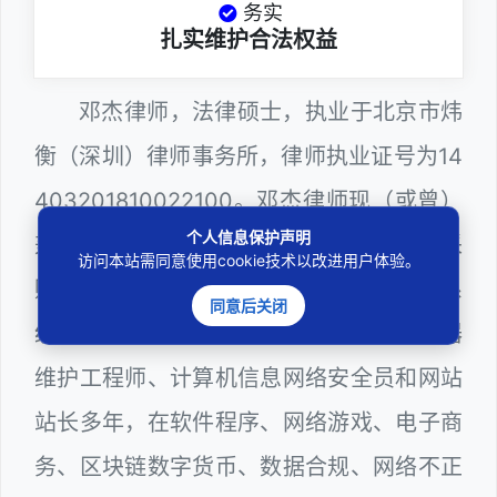
务实
扎实维护合法权益
邓杰律师，法律硕士，执业于北京市炜
衡（深圳）律师事务所，律师执业证号为14
403201810022100。邓杰律师现（或曾）
个人信息保护声明
兼任深圳市人民政府听证员、深圳市政府采
访问本站需同意使用cookie技术以改进用户体验。
购评审专家（法律类），深圳市某区政府系
同意后关闭
统公职律师、WEB前端开发和 WEB服务器
维护工程师、计算机信息网络安全员和网站
站长多年，在软件程序、网络游戏、电子商
务、区块链数字货币、数据合规、网络不正