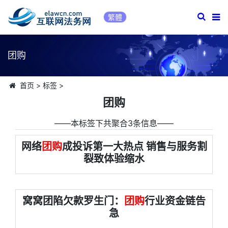
繁體
团购
首页
>
标签
>
团购
――本标签下共聚合3条信息――
网络
团购
成投诉第一大热点 销售与服务割
裂致体验缩水
窝窝团陷欠款罗生门：
团购
行业资金链告
急