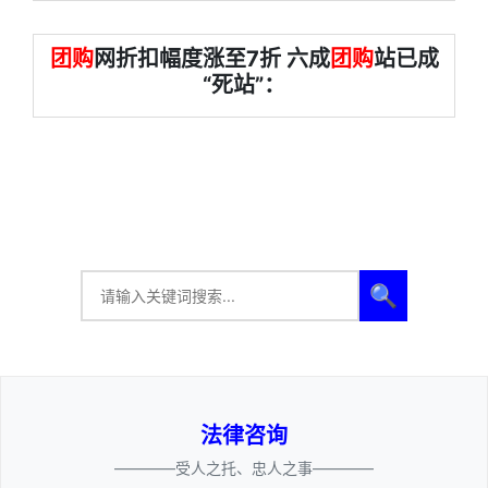
团购
网折扣幅度涨至7折 六成
团购
站已成
“死站”：
🔍
法律咨询
————受人之托、忠人之事————