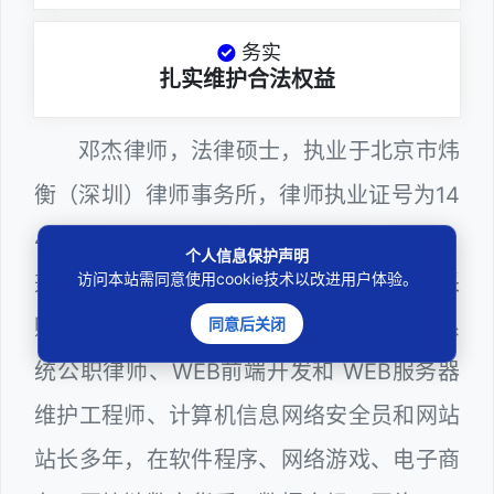
务实
扎实维护合法权益
邓杰律师，法律硕士，执业于北京市炜
衡（深圳）律师事务所，律师执业证号为14
403201810022100。邓杰律师现（或曾）
个人信息保护声明
访问本站需同意使用cookie技术以改进用户体验。
兼任深圳市人民政府听证员、深圳市政府采
同意后关闭
购评审专家（法律类），深圳市某区政府系
统公职律师、WEB前端开发和 WEB服务器
维护工程师、计算机信息网络安全员和网站
站长多年，在软件程序、网络游戏、电子商