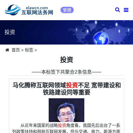
繁體
投资
首页
>
标签
>
投资
――本标签下共聚合2条信息――
马化腾称互联网领域
投资
不足 宽带建设和
铁路建设同等重要
从近年来国家的战略
投资
角度看，我国先后出台了一系
列政策扶持和鼓励互联网发展，但与交通、电力、能源方面