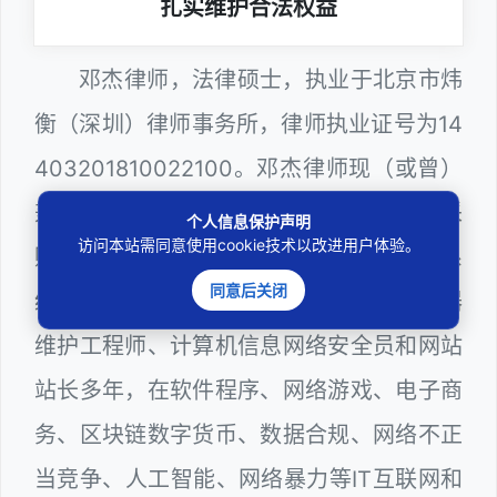
扎实维护合法权益
邓杰律师，法律硕士，执业于北京市炜
衡（深圳）律师事务所，律师执业证号为14
403201810022100。邓杰律师现（或曾）
兼任深圳市人民政府听证员、深圳市政府采
个人信息保护声明
访问本站需同意使用cookie技术以改进用户体验。
购评审专家（法律类），深圳市某区政府系
同意后关闭
统公职律师、WEB前端开发和 WEB服务器
维护工程师、计算机信息网络安全员和网站
站长多年，在软件程序、网络游戏、电子商
务、区块链数字货币、数据合规、网络不正
当竞争、人工智能、网络暴力等IT互联网和