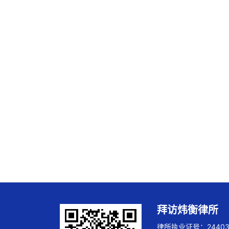
拜访炜衡律所
律所执业证号：244032