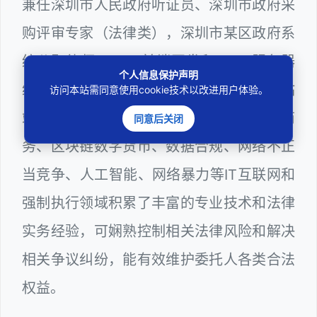
兼任深圳市人民政府听证员、深圳市政府采
购评审专家（法律类），深圳市某区政府系
统公职律师、WEB前端开发和 WEB服务器
个人信息保护声明
维护工程师、计算机信息网络安全员和网站
访问本站需同意使用cookie技术以改进用户体验。
站长多年，在软件程序、网络游戏、电子商
同意后关闭
务、区块链数字货币、数据合规、网络不正
当竞争、人工智能、网络暴力等IT互联网和
强制执行领域积累了丰富的专业技术和法律
实务经验，可娴熟控制相关法律风险和解决
相关争议纠纷，能有效维护委托人各类合法
权益。