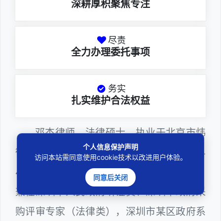
深耕厚积聚焦专注
尽责
全力办理委托事项
务实
扎实维护合法权益
邓杰律师，法律硕士，执业于北京市炜
个人信息保护声明
衡（深圳）律师事务所，律师执业证号为14
访问本站需同意使用cookie技术以改进用户体验。
403201810022100。邓杰律师现（或曾）
同意后关闭
兼任深圳市人民政府听证员、深圳市政府采
购评审专家（法律类），深圳市某区政府系