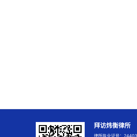
拜访炜衡律所
律所执业证号：244032