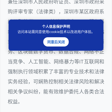
兼任深圳市人民政府听证员、深圳市政府采
购评审专家（法律类），深圳市某区政府系
统公职律师、WEB前端开发和 WEB服务器
个人信息保护声明
维护工程师、计算机信息网络安全员和网站
访问本站需同意使用cookie技术以改进用户体验。
站长多年，在软件程序、网络游戏、电子商
同意后关闭
务、区块链数字货币、数据合规、网络不正
当竞争、人工智能、网络暴力等IT互联网和
强制执行领域积累了丰富的专业技术和法律
实务经验，可娴熟控制相关法律风险和解决
相关争议纠纷，能有效维护委托人各类合法
权益。