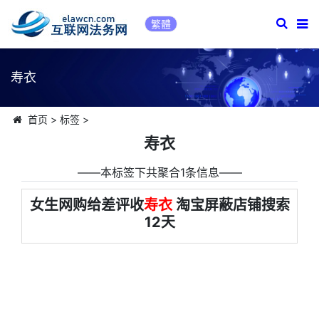
繁體
寿衣
首页
>
标签
>
寿衣
――本标签下共聚合1条信息――
女生网购给差评收
寿衣
淘宝屏蔽店铺搜索
12天