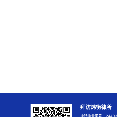
拜访炜衡律所
律所执业证号：244032