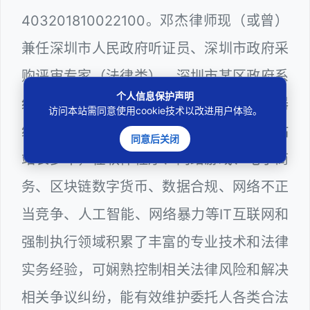
403201810022100。邓杰律师现（或曾）
兼任深圳市人民政府听证员、深圳市政府采
购评审专家（法律类），深圳市某区政府系
个人信息保护声明
统公职律师、WEB前端开发和 WEB服务器
访问本站需同意使用cookie技术以改进用户体验。
维护工程师、计算机信息网络安全员和网站
同意后关闭
站长多年，在软件程序、网络游戏、电子商
务、区块链数字货币、数据合规、网络不正
当竞争、人工智能、网络暴力等IT互联网和
强制执行领域积累了丰富的专业技术和法律
实务经验，可娴熟控制相关法律风险和解决
相关争议纠纷，能有效维护委托人各类合法