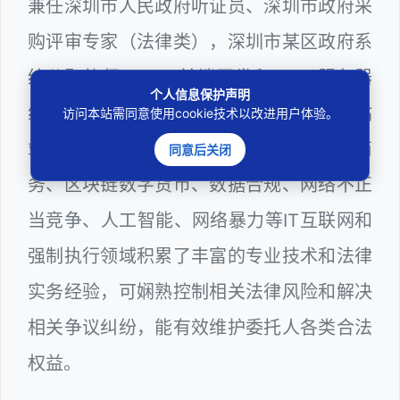
兼任深圳市人民政府听证员、深圳市政府采
购评审专家（法律类），深圳市某区政府系
统公职律师、WEB前端开发和 WEB服务器
个人信息保护声明
维护工程师、计算机信息网络安全员和网站
访问本站需同意使用cookie技术以改进用户体验。
站长多年，在软件程序、网络游戏、电子商
同意后关闭
务、区块链数字货币、数据合规、网络不正
当竞争、人工智能、网络暴力等IT互联网和
强制执行领域积累了丰富的专业技术和法律
实务经验，可娴熟控制相关法律风险和解决
相关争议纠纷，能有效维护委托人各类合法
权益。