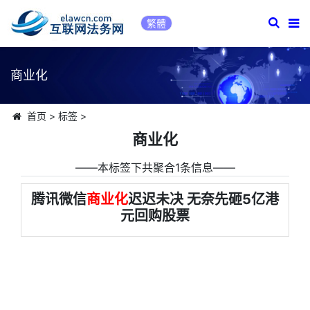
繁體
商业化
首页
>
标签
>
商业化
――本标签下共聚合1条信息――
腾讯微信
商业化
迟迟未决 无奈先砸5亿港
元回购股票