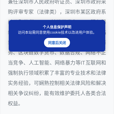
兼任深圳市人民政府听证员、深圳市政府采
购评审专家（法律类），深圳市某区政府系
统公职律师、WEB前端开发和 WEB服务器
个人信息保护声明
维护工程师、计算机信息网络安全员和网站
访问本站需同意使用cookie技术以改进用户体验。
站长多年，在软件程序、网络游戏、电子商
同意后关闭
务、区块链数字货币、数据合规、网络不正
当竞争、人工智能、网络暴力等IT互联网和
强制执行领域积累了丰富的专业技术和法律
实务经验，可娴熟控制相关法律风险和解决
相关争议纠纷，能有效维护委托人各类合法
权益。