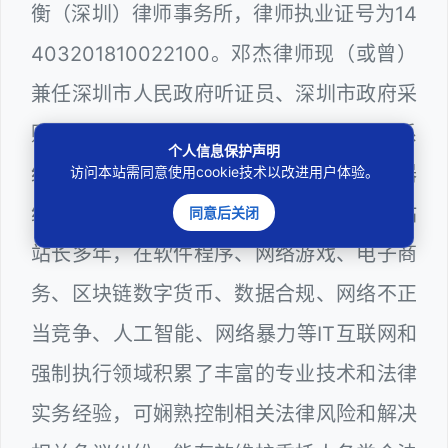
衡（深圳）律师事务所，律师执业证号为14
403201810022100。邓杰律师现（或曾）
兼任深圳市人民政府听证员、深圳市政府采
购评审专家（法律类），深圳市某区政府系
个人信息保护声明
统公职律师、WEB前端开发和 WEB服务器
访问本站需同意使用cookie技术以改进用户体验。
维护工程师、计算机信息网络安全员和网站
同意后关闭
站长多年，在软件程序、网络游戏、电子商
务、区块链数字货币、数据合规、网络不正
当竞争、人工智能、网络暴力等IT互联网和
强制执行领域积累了丰富的专业技术和法律
实务经验，可娴熟控制相关法律风险和解决