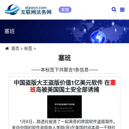
繁體
塞班
首页
>
标签
>
塞班
――本标签下共聚合1条信息――
中国盗版大王盗版价值1亿美元软件 在
塞
班
岛被美国国土安全部诱捕
1月8日，路透社报道了一起离奇的跨国软件盗版案件。
来自中国的软件盗版商人李翔(音)在美国时间本周一于特拉