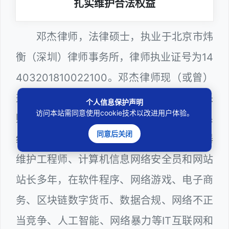
扎实维护合法权益
邓杰律师，法律硕士，执业于北京市炜
衡（深圳）律师事务所，律师执业证号为14
403201810022100。邓杰律师现（或曾）
兼任深圳市人民政府听证员、深圳市政府采
个人信息保护声明
访问本站需同意使用cookie技术以改进用户体验。
购评审专家（法律类），深圳市某区政府系
同意后关闭
统公职律师、WEB前端开发和 WEB服务器
维护工程师、计算机信息网络安全员和网站
站长多年，在软件程序、网络游戏、电子商
务、区块链数字货币、数据合规、网络不正
当竞争、人工智能、网络暴力等IT互联网和