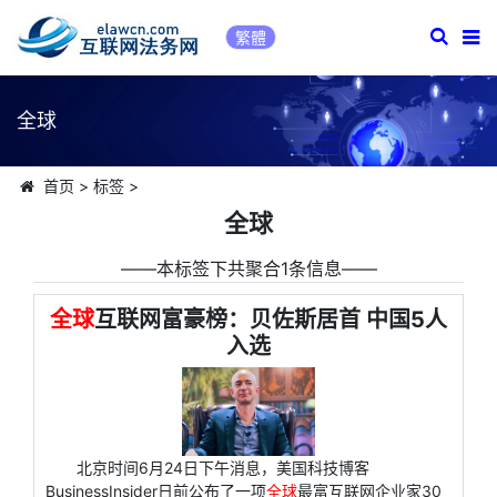
繁體
全球
首页
>
标签
>
全球
――本标签下共聚合1条信息――
全球
互联网富豪榜：贝佐斯居首 中国5人
入选
北京时间6月24日下午消息，美国科技博客
BusinessInsider日前公布了一项
全球
最富互联网企业家30