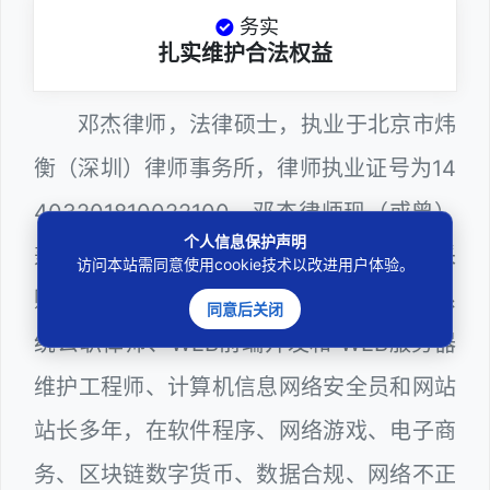
务实
扎实维护合法权益
邓杰律师，法律硕士，执业于北京市炜
衡（深圳）律师事务所，律师执业证号为14
403201810022100。邓杰律师现（或曾）
个人信息保护声明
兼任深圳市人民政府听证员、深圳市政府采
访问本站需同意使用cookie技术以改进用户体验。
购评审专家（法律类），深圳市某区政府系
同意后关闭
统公职律师、WEB前端开发和 WEB服务器
维护工程师、计算机信息网络安全员和网站
站长多年，在软件程序、网络游戏、电子商
务、区块链数字货币、数据合规、网络不正