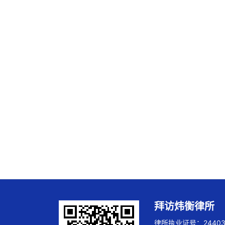
拜访炜衡律所
律所执业证号：244032