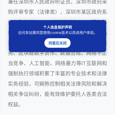
兼任深圳市人民政府听证员、深圳市政府采
购评审专家（法律类），深圳市某区政府系
统公职律师、WEB前端开发和 WEB服务器
个人信息保护声明
维护工程师、计算机信息网络安全员和网站
访问本站需同意使用cookie技术以改进用户体验。
站长多年，在软件程序、网络游戏、电子商
同意后关闭
务、区块链数字货币、数据合规、网络不正
当竞争、人工智能、网络暴力等IT互联网和
强制执行领域积累了丰富的专业技术和法律
实务经验，可娴熟控制相关法律风险和解决
相关争议纠纷，能有效维护委托人各类合法
权益。