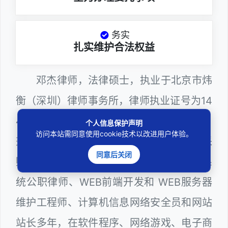
务实
扎实维护合法权益
邓杰律师，法律硕士，执业于北京市炜
衡（深圳）律师事务所，律师执业证号为14
403201810022100。邓杰律师现（或曾）
个人信息保护声明
访问本站需同意使用cookie技术以改进用户体验。
兼任深圳市人民政府听证员、深圳市政府采
同意后关闭
购评审专家（法律类），深圳市某区政府系
统公职律师、WEB前端开发和 WEB服务器
维护工程师、计算机信息网络安全员和网站
站长多年，在软件程序、网络游戏、电子商