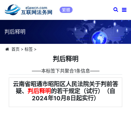
繁體
判后释明
首页
>
标签
>
判后释明
――本标签下共聚合1条信息――
云南省昭通市昭阳区人民法院关于判前答
疑、
判后释明
的若干规定（试行）（自
2024年10月8日起实行）