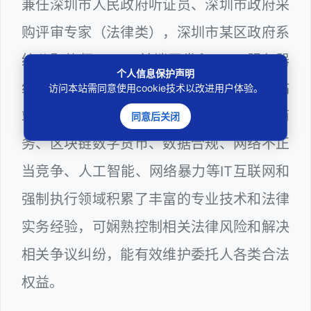
兼任深圳市人民政府听证员、深圳市政府采
购评审专家（法律类），深圳市某区政府系
统公职律师、WEB前端开发和 WEB服务器
个人信息保护声明
维护工程师、计算机信息网络安全员和网站
访问本站需同意使用cookie技术以改进用户体验。
站长多年，在软件程序、网络游戏、电子商
同意后关闭
务、区块链数字货币、数据合规、网络不正
当竞争、人工智能、网络暴力等IT互联网和
强制执行领域积累了丰富的专业技术和法律
实务经验，可娴熟控制相关法律风险和解决
相关争议纠纷，能有效维护委托人各类合法
权益。