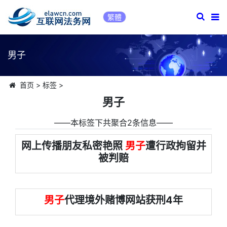
繁體
男子
首页
>
标签
>
男子
――本标签下共聚合2条信息――
网上传播朋友私密艳照
男子
遭行政拘留并
被判赔
男子
代理境外赌博网站获刑4年