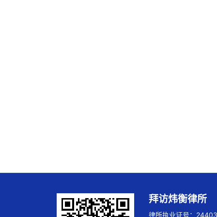
拜访炜衡律所
律所执业证号：244032