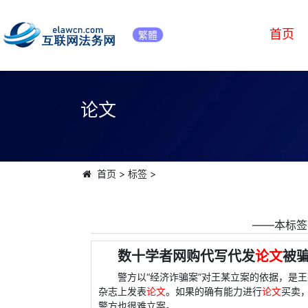
首页
繁體
论文
首页
>
标签
>
――本标签
数十学者网购代写代发
论文
被骗
警方以“经济诈骗案”对王某立案的依据，是
杂志上发表
论文
。如果的确有能力进行
论文
买卖
警方也很难立案。