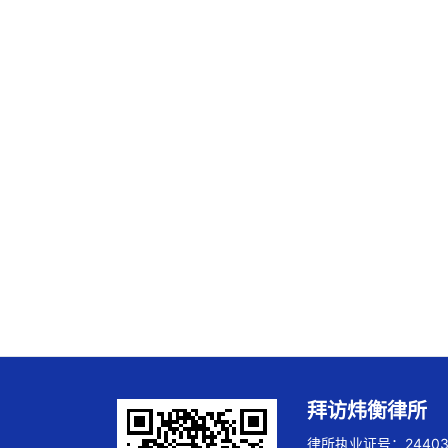
拜访炜衡律所
律所执业证号：244032