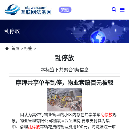
繁體
乱停放
首页
>
标签
>
乱停放
――本标签下共聚合1条信息――
摩拜共享单车乱停，物业索赔百元被驳
因认为其进行物业管理的小区内存在共享单车
乱停放
现
象，物业管理有限公司将摩拜诉至法院,要求支付其为集
中、清理
乱停放
车辆花费的管理费用100元。海淀法院一审