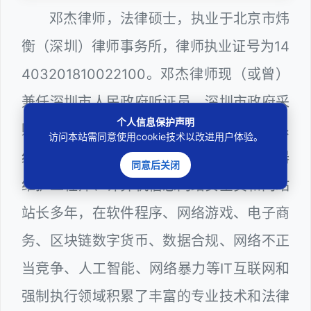
邓杰律师，法律硕士，执业于北京市炜
衡（深圳）律师事务所，律师执业证号为14
403201810022100。邓杰律师现（或曾）
兼任深圳市人民政府听证员、深圳市政府采
个人信息保护声明
购评审专家（法律类），深圳市某区政府系
访问本站需同意使用cookie技术以改进用户体验。
统公职律师、WEB前端开发和 WEB服务器
同意后关闭
维护工程师、计算机信息网络安全员和网站
站长多年，在软件程序、网络游戏、电子商
务、区块链数字货币、数据合规、网络不正
当竞争、人工智能、网络暴力等IT互联网和
强制执行领域积累了丰富的专业技术和法律