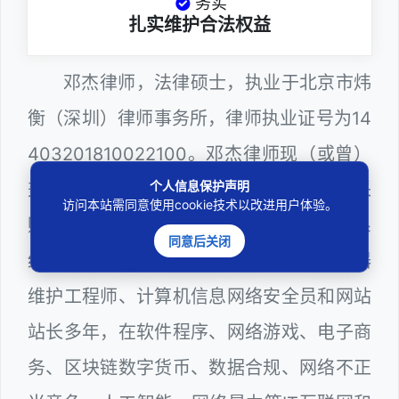
务实
扎实维护合法权益
邓杰律师，法律硕士，执业于北京市炜
衡（深圳）律师事务所，律师执业证号为14
403201810022100。邓杰律师现（或曾）
个人信息保护声明
兼任深圳市人民政府听证员、深圳市政府采
访问本站需同意使用cookie技术以改进用户体验。
购评审专家（法律类），深圳市某区政府系
同意后关闭
统公职律师、WEB前端开发和 WEB服务器
维护工程师、计算机信息网络安全员和网站
站长多年，在软件程序、网络游戏、电子商
务、区块链数字货币、数据合规、网络不正