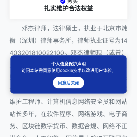
务实
扎实维护合法权益
邓杰律师，法律硕士，执业于北京市炜
衡（深圳）律师事务所，律师执业证号为14
403201810022100。邓杰律师现（或曾）
个人信息保护声明
兼任深圳市人民政府听证员、深圳市政府采
访问本站需同意使用cookie技术以改进用户体验。
购评审专家（法律类），深圳市某区政府系
同意后关闭
统公职律师、WEB前端开发和 WEB服务器
维护工程师、计算机信息网络安全员和网站
站长多年，在软件程序、网络游戏、电子商
务、区块链数字货币、数据合规、网络不正