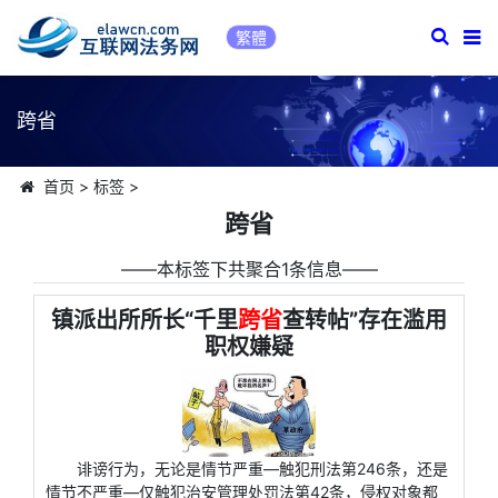
繁體
跨省
首页
>
标签
>
跨省
――本标签下共聚合1条信息――
镇派出所所长“千里
跨省
查转帖”存在滥用
职权嫌疑
诽谤行为，无论是情节严重—触犯刑法第246条，还是
情节不严重—仅触犯治安管理处罚法第42条，侵权对象都