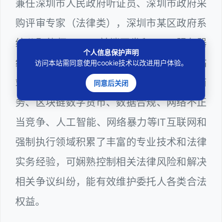
兼任深圳市人民政府听证员、深圳市政府采
购评审专家（法律类），深圳市某区政府系
统公职律师、WEB前端开发和 WEB服务器
个人信息保护声明
维护工程师、计算机信息网络安全员和网站
访问本站需同意使用cookie技术以改进用户体验。
站长多年，在软件程序、网络游戏、电子商
同意后关闭
务、区块链数字货币、数据合规、网络不正
当竞争、人工智能、网络暴力等IT互联网和
强制执行领域积累了丰富的专业技术和法律
实务经验，可娴熟控制相关法律风险和解决
相关争议纠纷，能有效维护委托人各类合法
权益。