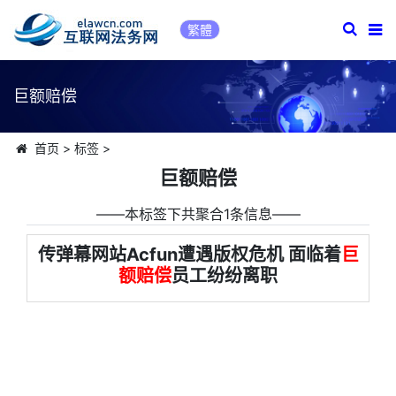
繁體
巨额赔偿
首页
>
标签
>
巨额赔偿
――本标签下共聚合1条信息――
传弹幕网站Acfun遭遇版权危机 面临着
巨
额赔偿
员工纷纷离职