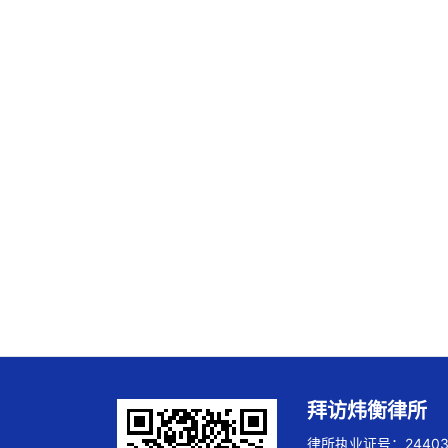
拜访炜衡律所
律所执业证号：244032