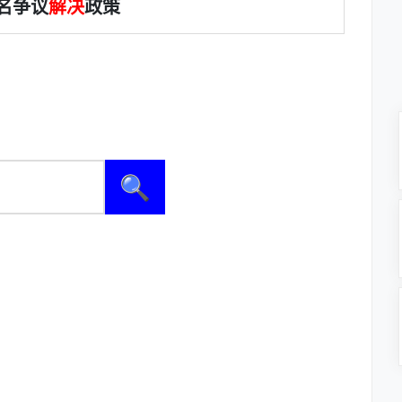
名争议
解决
政策
🔍