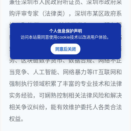
兼任深圳市人民政府听证员、深圳市政府采
购评审专家（法律类），深圳市某区政府系
统公职律师、WEB前端开发和 WEB服务器
个人信息保护声明
维护工程师、计算机信息网络安全员和网站
访问本站需同意使用cookie技术以改进用户体验。
站长多年，在软件程序、网络游戏、电子商
同意后关闭
务、区块链数字货币、数据合规、网络不正
当竞争、人工智能、网络暴力等IT互联网和
强制执行领域积累了丰富的专业技术和法律
实务经验，可娴熟控制相关法律风险和解决
相关争议纠纷，能有效维护委托人各类合法
权益。