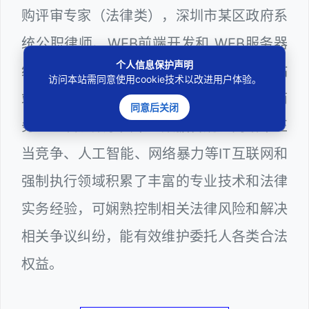
购评审专家（法律类），深圳市某区政府系
统公职律师、WEB前端开发和 WEB服务器
个人信息保护声明
维护工程师、计算机信息网络安全员和网站
访问本站需同意使用cookie技术以改进用户体验。
站长多年，在软件程序、网络游戏、电子商
同意后关闭
务、区块链数字货币、数据合规、网络不正
当竞争、人工智能、网络暴力等IT互联网和
强制执行领域积累了丰富的专业技术和法律
实务经验，可娴熟控制相关法律风险和解决
相关争议纠纷，能有效维护委托人各类合法
权益。