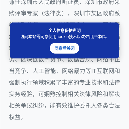
兼任深圳市人民政府听证员、深圳市政府采
购评审专家（法律类），深圳市某区政府系
统公职律师、WEB前端开发和 WEB服务器
个人信息保护声明
维护工程师、计算机信息网络安全员和网站
访问本站需同意使用cookie技术以改进用户体验。
站长多年，在软件程序、网络游戏、电子商
同意后关闭
务、区块链数字货币、数据合规、网络不正
当竞争、人工智能、网络暴力等IT互联网和
强制执行领域积累了丰富的专业技术和法律
实务经验，可娴熟控制相关法律风险和解决
相关争议纠纷，能有效维护委托人各类合法
权益。