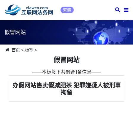
繁體
假冒网站
首页
>
标签
>
假冒网站
――本标签下共聚合1条信息――
办假网站售卖假减肥茶 犯罪嫌疑人被刑事
拘留