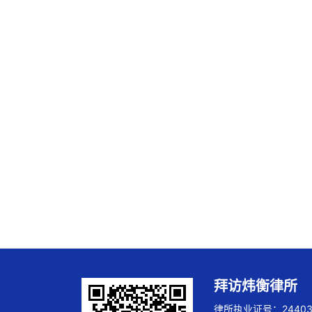
拜访炜衡律所
律所执业证号：244032