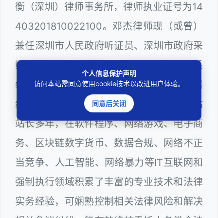
衡（深圳）律师事务所，律师执业证号为14
403201810022100。邓杰律师现（或曾）
兼任深圳市人民政府听证员、深圳市政府采
购评审专家（法律类），深圳市某区政府系
个人信息保护声明
统公职律师、WEB前端开发和 WEB服务器
访问本站需同意使用cookie技术以改进用户体验。
维护工程师、计算机信息网络安全员和网站
同意后关闭
站长多年，在软件程序、网络游戏、电子商
务、区块链数字货币、数据合规、网络不正
当竞争、人工智能、网络暴力等IT互联网和
强制执行领域积累了丰富的专业技术和法律
实务经验，可娴熟控制相关法律风险和解决