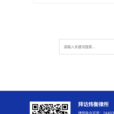
拜访炜衡律所
律所执业证号：244032